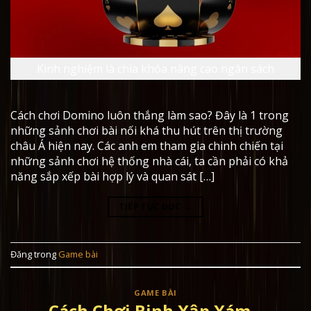
Kinh nghiệm là chìa khóa nâng cao ngân sách
Cách chơi Domino luôn thắng làm sao? Đây là 1 trong
những sảnh chơi bài nối khá thu hút trên thị trường
châu Á hiện nay. Các anh em tham gia chinh chiến tại
những sảnh chơi hệ thống nhà cái, ta cần phải có khả
năng sắp xếp bài hợp lý và quan sát […]
TIẾP TỤC ĐỌC
→
Đăng trong
Game bài
GAME BÀI
Cách Chơi Binh Xập Xám –