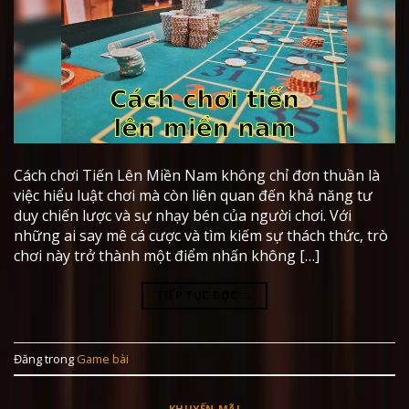
Cách chơi Tiến Lên Miền Nam không chỉ đơn thuần là
việc hiểu luật chơi mà còn liên quan đến khả năng tư
duy chiến lược và sự nhạy bén của người chơi. Với
những ai say mê cá cược và tìm kiếm sự thách thức, trò
chơi này trở thành một điểm nhấn không […]
TIẾP TỤC ĐỌC
→
Đăng trong
Game bài
KHUYẾN MÃI