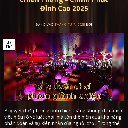
Đỉnh Cao 2025
ĐĂNG VÀO
THÁNG TƯ 7, 2025
BỞI
07
Th4
Bí quyết chơi phỏm giành chiến thắng không chỉ nằm ở
việc hiểu rõ về luật chơi, mà còn thể hiện qua khả năng
phán đoán và sự kiên nhẫn của người chơi. Trong thế