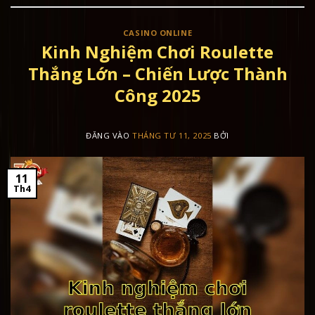
CASINO ONLINE
Kinh Nghiệm Chơi Roulette
Thắng Lớn – Chiến Lược Thành
Công 2025
ĐĂNG VÀO
THÁNG TƯ 11, 2025
BỞI
11
Th4