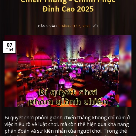
Đỉnh Cao 2025
ĐĂNG VÀO
THÁNG TƯ 7, 2025
BỞI
07
Th4
Bí quyết chơi phỏm giành chiến thắng không chỉ nằm ở
việc hiểu rõ về luật chơi, mà còn thể hiện qua khả năng
phán đoán và sự kiên nhẫn của người chơi. Trong thế