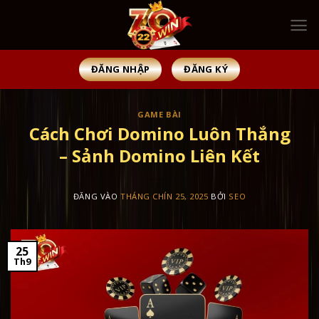
Bỏ
qua
nội
dung
ĐĂNG NHẬP
ĐĂNG KÝ
GAME BÀI
Cách Chơi Domino Luôn Thắng
– Sảnh Domino Liên Kết
ĐĂNG VÀO
THÁNG CHÍN 25, 2025
BỞI
SEO
25
Th9