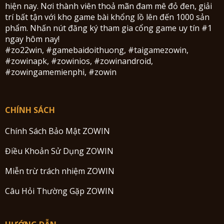
hiện nay. Nơi thành viên thoả mãn đam mê đỏ đen, giải
trí bất tận với kho game bài khổng lồ lên đến 1000 sản
phẩm. Nhấn nút đăng ký tham gia cổng game uy tín #1
ngay hôm nay!
#zo22win, #gamebaidoithuong, #taigamezowin,
#zowinapk, #zowinios, #zowinandroid,
#zowingamemienphi, #zowin
CHÍNH SÁCH
Chính Sách Bảo Mật ZOWIN
Điều Khoản Sử Dụng ZOWIN
Miễn trừ trách nhiệm ZOWIN
Câu Hỏi Thường Gặp ZOWIN