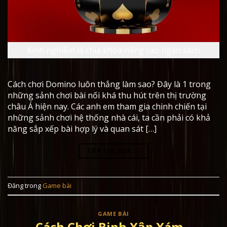
Kinh nghiệm là chìa khóa nâng cao ngân sách
Cách chơi Domino luôn thắng làm sao? Đây là 1 trong
những sảnh chơi bài nối khá thu hút trên thị trường
châu Á hiện nay. Các anh em tham gia chinh chiến tại
những sảnh chơi hệ thống nhà cái, ta cần phải có khả
năng sắp xếp bài hợp lý và quan sát […]
TIẾP TỤC ĐỌC
→
Đăng trong
Game bài
GAME BÀI
Cách Chơi Binh Xập Xám –