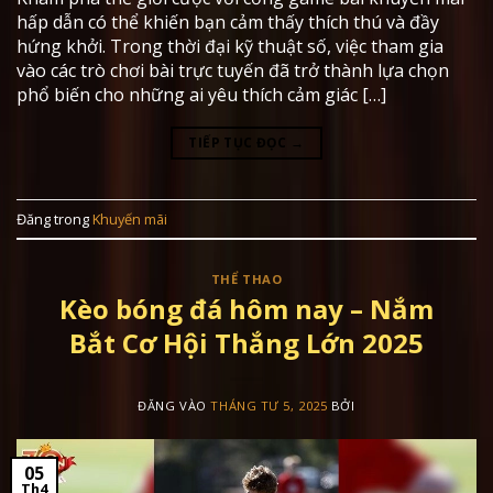
hấp dẫn có thể khiến bạn cảm thấy thích thú và đầy
hứng khởi. Trong thời đại kỹ thuật số, việc tham gia
vào các trò chơi bài trực tuyến đã trở thành lựa chọn
phổ biến cho những ai yêu thích cảm giác […]
TIẾP TỤC ĐỌC
→
Đăng trong
Khuyến mãi
THỂ THAO
Kèo bóng đá hôm nay – Nắm
Bắt Cơ Hội Thắng Lớn 2025
ĐĂNG VÀO
THÁNG TƯ 5, 2025
BỞI
05
Th4