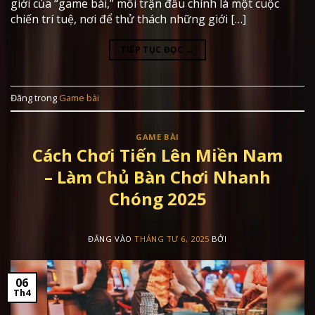
giới của “game bài,” mỗi trận đấu chính là một cuộc
chiến trí tuệ, nơi để thử thách những giới […]
TIẾP TỤC ĐỌC
→
Đăng trong
Game bài
GAME BÀI
Cách Chơi Tiến Lên Miền Nam
– Làm Chủ Bàn Chơi Nhanh
Chóng 2025
ĐĂNG VÀO
THÁNG TƯ 6, 2025
BỞI
06
Th4